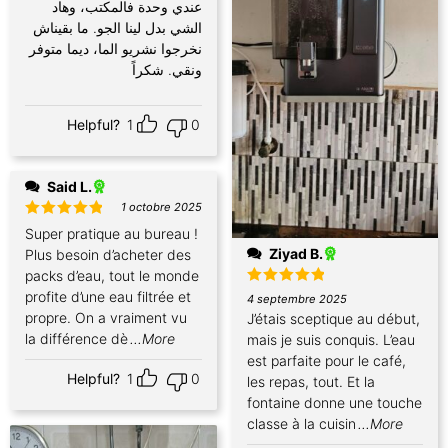
Note
5
عندي وحدة فالمكتب، وهاد
sur 5
الشي بدل لينا الجو. ما بقيناش
نخرجوا نشريو الما، ديما متوفر
ونقي. شكراً
Helpful?
1
0
Said L.
1 octobre 2025
Note
5
Super pratique au bureau !
sur 5
Ziyad B.
Plus besoin d’acheter des
packs d’eau, tout le monde
profite d’une eau filtrée et
Note
5
4 septembre 2025
sur 5
propre. On a vraiment vu
J’étais sceptique au début,
la différence dè
...More
mais je suis conquis. L’eau
est parfaite pour le café,
Helpful?
1
0
les repas, tout. Et la
fontaine donne une touche
classe à la cuisin
...More