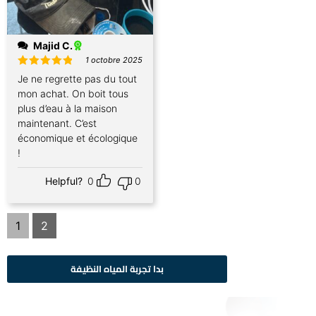
Majid C.
1 octobre 2025
Note
5
Je ne regrette pas du tout
sur 5
mon achat. On boit tous
plus d’eau à la maison
maintenant. C’est
économique et écologique
!
Helpful?
0
0
1
2
بدا تجربة المياه النظيفة