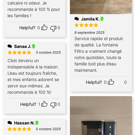
calcaire ni odeur. Je
recommande à 100 % pour
les familles !
Jamila K.
Helpful?
0
0
Note
5
9 septembre 2025
sur 5
Service rapide et produit
de qualité. La fontaine
Sanaa J.
Filtro a vraiment changé
5 octobre 2025
notre quotidien, toute la
Note
5
C’est devenu un
sur 5
famille boit plus d’eau
indispensable à la maison.
maintenant.
L’eau est toujours fraîche,
et mes enfants adorent se
Helpful?
0
0
servir eux-mêmes. Je
recommande à 100 %!
Helpful?
1
0
Hassan N.
5 octobre 2025