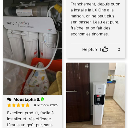
sur 5
Franchement, depuis qu’on
a installé la LX One à la
maison, on ne peut plus
s’en passer. L’eau est pure,
fraîche, et on fait des
économies énormes.
Helpful?
1
0
Moustapha S.
8 octobre 2025
Note
5
Excellent produit, facile à
sur 5
installer et très efficace.
L’eau a un goût pur, sans