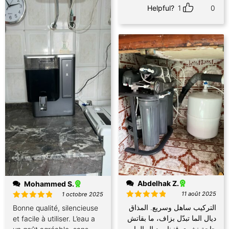
Helpful?
1
0
Abdelhak Z.
Mohammed S.
11 août 2025
1 octobre 2025
Note
5
Note
5
التركيب ساهل وسريع. المذاق
Bonne qualité, silencieuse
sur 5
sur 5
ديال الما تبدّل بزاف، ما بقاتش
et facile à utiliser. L’eau a
حاجة نشري قنينات ديال الما